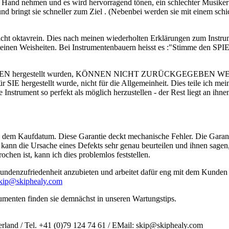
die Hand nehmen und es wird hervorragend tönen, ein schlechter Musike
nd bringt sie schneller zum Ziel . (Nebenbei werden sie mit einem sch
nicht oktavrein. Dies nach meinen wiederholten Erklärungen zum Inst
 kleinen Weisheiten. Bei Instrumentenbauern heisst es :"Stimme den SP
N hergestellt wurden, KÖNNEN NICHT ZURÜCKGEGEBEN WERDEN.
r SIE hergestellt wurde, nicht für die Allgemeinheit. Dies teile ich m
Instrument so perfekt als möglich herzustellen - der Rest liegt an ihne
b dem Kaufdatum. Diese Garantie deckt mechanische Fehler. Die Garan
 kann die Ursache eines Defekts sehr genau beurteilen und ihnen sagen,
ochen ist, kann ich dies problemlos feststellen.
 Kundenzufriedenheit anzubieten und arbeitet dafür eng mit dem Kunde
kip@skiphealy.com
enten finden sie demnächst in unseren Wartungstips.
rland / Tel. +41 (0)79 124 74 61 / EMail: skip@skiphealy.com