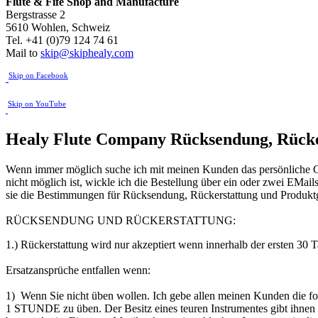
Flute & Fife
Shop and Manufacture
Bergstrasse 2
5610 Wohlen, Schweiz
Tel. +41 (0)79 124 74 61
Mail to
skip@skiphealy.com
Skip on Facebook
Skip on YouTube
Healy Flute Company Rücksendung, Rück
Wenn immer möglich suche ich mit meinen Kunden das persönliche Ge
nicht möglich ist, wickle ich die Bestellung über ein oder zwei EMai
sie die Bestimmungen für Rücksendung, Rückerstattung und Produktg
RÜCKSENDUNG UND RÜCKERSTATTUNG:
1.) Rückerstattung wird nur akzeptiert wenn innerhalb der ersten 30 
Ersatzansprüche entfallen wenn:
1) Wenn Sie nicht üben wollen. Ich gebe allen meinen Kunden die 
1 STUNDE zu üben. Der Besitz eines teuren Instrumentes gibt ihnen ni