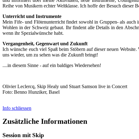
und informiert über meine Aktivitäten, neue Instrumente, Übungsstu
Reihe von Musikern echter Weltklasse. Ich hoffe der Besuch dieser 
Unterricht und Instrumente
Mein Fife- und Flötenunterricht findet sowohl in Gruppen- als auch
Wohlen in der Schweiz gebaut. Ihr findent alle Details in den Absch
wenn ihr Spezialwünsche habt.
Vergangenheit, Gegenwart und Zukunft
Ich wünsche euch viel Spaß beim Stöbern auf dieser neuen Website. 
uns wieder, um zu sehen was die Zukunft bringt!
....in diesem Sinne - auf ein baldiges Wiedersehen!
Olivier Leclercq, Skip Healy und Stuart Samson live in Concert
Foto: Benno Hunziker, Basel
Info schliessen
Zusätzliche Informationen
Session mit Skip