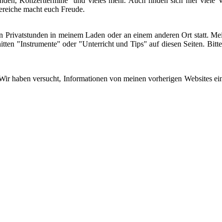
nden, Konzerttermine und vieles mehr. Auch finden sich hier viele V
Bereiche macht euch Freude.
 in Privatstunden in meinem Laden oder an einem anderen Ort statt. M
nitten "Instrumente" oder "Unterricht und Tips" auf diesen Seiten. Bit
Wir haben versucht, Informationen von meinen vorherigen Websites einz