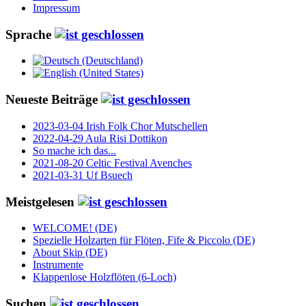
Impressum
Sprache
Neueste Beiträge
2023-03-04 Irish Folk Chor Mutschellen
2022-04-29 Aula Risi Dottikon
So mache ich das...
2021-08-20 Celtic Festival Avenches
2021-03-31 Uf Bsuech
Meistgelesen
WELCOME! (DE)
Spezielle Holzarten für Flöten, Fife & Piccolo (DE)
About Skip (DE)
Instrumente
Klappenlose Holzflöten (6-Loch)
Suchen