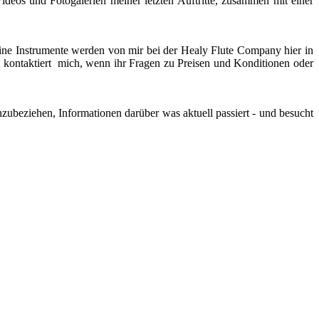
ideos und Fotogalerien meiner letzten Auftritte, zusammen mit einer
eine Instrumente werden von mir bei der Healy Flute Company hier in
te kontaktiert mich, wenn ihr Fragen zu Preisen und Konditionen oder
ubeziehen, Informationen darüber was aktuell passiert - und besucht