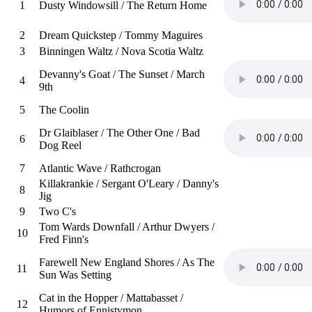
1
Dusty Windowsill / The Return Home
2
Dream Quickstep / Tommy Maguires
3
Binningen Waltz / Nova Scotia Waltz
Devanny's Goat / The Sunset / March
4
9th
5
The Coolin
Dr Glaiblaser / The Other One / Bad
6
Dog Reel
7
Atlantic Wave / Rathcrogan
Killakrankie / Sergant O'Leary / Danny's
8
Jig
9
Two C's
Tom Wards Downfall / Arthur Dwyers /
10
Fred Finn's
Farewell New England Shores / As The
11
Sun Was Setting
Cat in the Hopper / Mattabasset /
12
Humors of Ennistymon