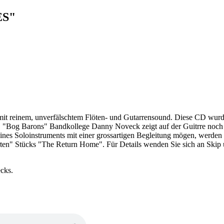
ES"
mit reinem, unverfälschtem Flöten- und Gutarrensound. Diese CD wurd
er "Bog Barons" Bandkollege Danny Noveck zeigt auf der Guitrre noch 
eines Soloinstruments mit einer grossartigen Begleitung mögen, werde
rten" Stücks "The Return Home". Für Details wenden Sie sich an Skip
cks.